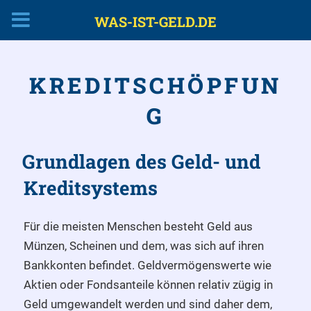
WAS-IST-GELD.DE
Zum
Inhalt
KREDITSCHÖPFUN
springen
G
Grundlagen des Geld- und
Kreditsystems
Für die meisten Menschen besteht Geld aus
Münzen, Scheinen und dem, was sich auf ihren
Bankkonten befindet. Geldvermögenswerte wie
Aktien oder Fondsanteile können relativ zügig in
Geld umgewandelt werden und sind daher dem,