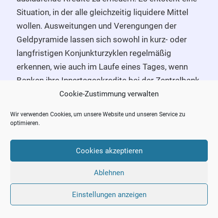
Situation, in der alle gleichzeitig liquidere Mittel
wollen. Ausweitungen und Verengungen der
Geldpyramide lassen sich sowohl in kurz- oder
langfristigen Konjunkturzyklen regelmäßig
erkennen, wie auch im Laufe eines Tages, wenn
Banken ihre Innertageskredite bei der Zentralbank
zurückzahlen müssen.
Cookie-Zustimmung verwalten
Wir verwenden Cookies, um unsere Website und unseren Service zu
Geldmengenaggregate
optimieren.
Da relativ liquide Verbindlichkeiten von
Cookies akzeptieren
Nichtbanken auch als eine Form von Geld
Ablehnen
angesehen werden können, definieren auch
Zentralbanken verschiedene Geldmengen. Je
Einstellungen anzeigen
nachdem, welches ökonomische Problem man
analysieren möchte, kann es angemessen sein,