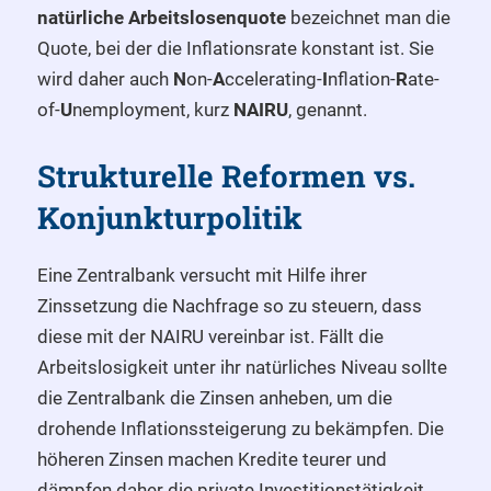
natürliche Arbeitslosenquote
bezeichnet man die
Quote, bei der die Inflationsrate konstant ist. Sie
wird daher auch
N
on-
A
ccelerating-
I
nflation-
R
ate-
of-
U
nemployment, kurz
NAIRU
, genannt.
Strukturelle Reformen vs.
Konjunkturpolitik
Eine Zentralbank versucht mit Hilfe ihrer
Zinssetzung die Nachfrage so zu steuern, dass
diese mit der NAIRU vereinbar ist. Fällt die
Arbeitslosigkeit unter ihr natürliches Niveau sollte
die Zentralbank die Zinsen anheben, um die
drohende Inflationssteigerung zu bekämpfen. Die
höheren Zinsen machen Kredite teurer und
dämpfen daher die private Investitionstätigkeit.