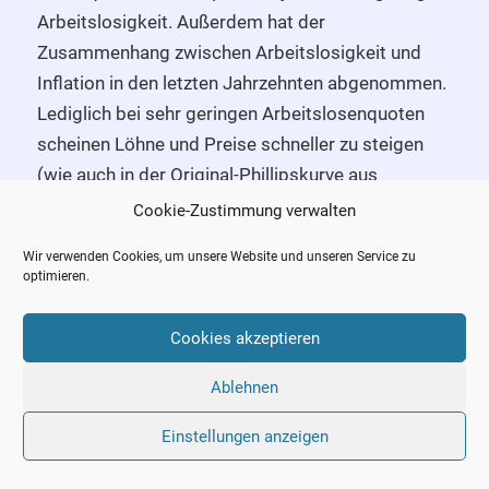
Arbeitslosigkeit. Außerdem hat der
Zusammenhang zwischen Arbeitslosigkeit und
Inflation in den letzten Jahrzehnten abgenommen.
Lediglich bei sehr geringen Arbeitslosenquoten
scheinen Löhne und Preise schneller zu steigen
(wie auch in der Original-Phillipskurve aus
Abbildung 13).
Cookie-Zustimmung verwalten
Postkeynesianer sind zudem der Überzeugung,
Wir verwenden Cookies, um unsere Website und unseren Service zu
optimieren.
dass die Geldpolitik allein verhältnismäßig wenig
Einfluss auf die privaten Investitionen hat.
Cookies akzeptieren
Insbesondere im Abschwung seien die
Gewinnerwartungen so gering, dass auch ein
Ablehnen
geringerer Kreditzins keine nennenswerte
Einstellungen anzeigen
Investitionssteigerung hervorbringen wird. Um
einen sich selbst tragenden Aufschwung zu